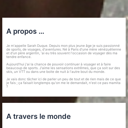
A propos …
Je m'appelle Sarah Duque. Depuis mon plus jeune âge je suis passionné
de sports, de voyages, d'aventures. Né à Paris d'une mère vénézuélienne
et d'un père argentin, 'ai eu très souvent l'occasion de voyager dès ma
tendre enfance.
Aujourd'hui j'ai la chance de pouvoir continuer à voyager et à faire
beaucoup de sports. J'aime les sensations extrêmes, que ça soit sur des
skis, un VTT ou dans une boite de nuit à l'autre bout du monde.
Je vais donc tâcher ici de parler un peu de tout et de rien mais de ce que
je fais ; ça faisait longtemps qu'on me le demandait, n'est ce pas mamita
?
A travers le monde