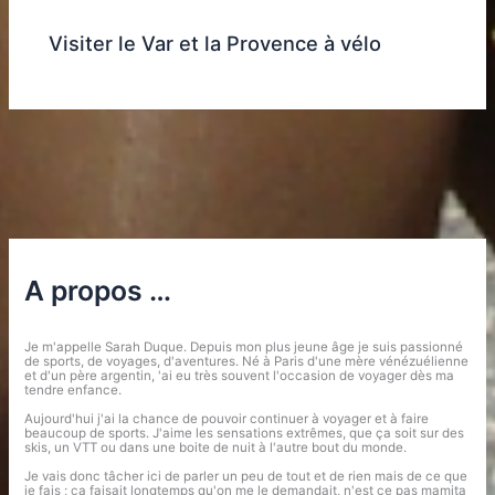
Visiter le Var et la Provence à vélo
A propos …
Je m'appelle Sarah Duque. Depuis mon plus jeune âge je suis passionné
de sports, de voyages, d'aventures. Né à Paris d'une mère vénézuélienne
et d'un père argentin, 'ai eu très souvent l'occasion de voyager dès ma
tendre enfance.
Aujourd'hui j'ai la chance de pouvoir continuer à voyager et à faire
beaucoup de sports. J'aime les sensations extrêmes, que ça soit sur des
skis, un VTT ou dans une boite de nuit à l'autre bout du monde.
Je vais donc tâcher ici de parler un peu de tout et de rien mais de ce que
je fais ; ça faisait longtemps qu'on me le demandait, n'est ce pas mamita