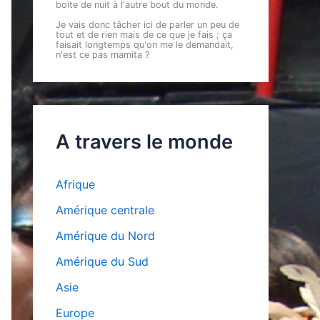
boite de nuit à l'autre bout du monde.
Je vais donc tâcher ici de parler un peu de
tout et de rien mais de ce que je fais ; ça
faisait longtemps qu'on me le demandait,
n'est ce pas mamita ?
A travers le monde
Afrique
Amérique centrale
Amérique du Nord
Amérique du Sud
Asie
Europe