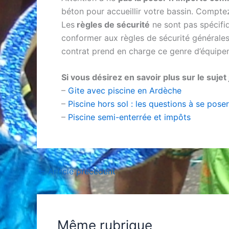
béton pour accueillir votre bassin. Compte
Les
règles de sécurité
ne sont pas spécifiq
conformer aux règles de sécurité générales 
contrat prend en charge ce genre d’équipem
Si vous désirez en savoir plus sur le sujet 
–
Gite avec piscine en Ardèche
–
Piscine hors sol : les questions à se poser
–
Piscine semi-enterrée et impôts
←
Article précédent
Même rubrique