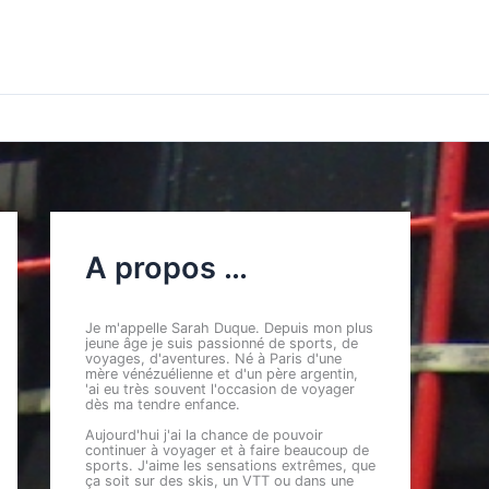
A propos …
Je m'appelle Sarah Duque. Depuis mon plus
jeune âge je suis passionné de sports, de
voyages, d'aventures. Né à Paris d'une
mère vénézuélienne et d'un père argentin,
'ai eu très souvent l'occasion de voyager
dès ma tendre enfance.
Aujourd'hui j'ai la chance de pouvoir
continuer à voyager et à faire beaucoup de
sports. J'aime les sensations extrêmes, que
ça soit sur des skis, un VTT ou dans une