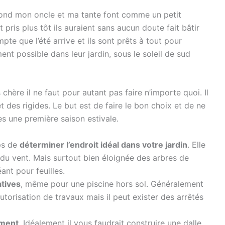
le fond mon oncle et ma tante font comme un petit
t pris plus tôt ils auraient sans aucun doute fait bâtir
pte que l’été arrive et ils sont prêts à tout pour
ent possible dans leur jardin, sous le soleil de sud
chère il ne faut pour autant pas faire n’importe quoi. Il
 des rigides. Le but est de faire le bon choix et de ne
s une première saison estivale.
ps de
déterminer l’endroit idéal dans votre jardin
. Elle
 du vent. Mais surtout bien éloignée des arbres de
ant pour feuilles.
atives
, même pour une piscine hors sol. Généralement
utorisation de travaux mais il peut exister des arrêtés
mment
. Idéalement il vous faudrait construire une dalle