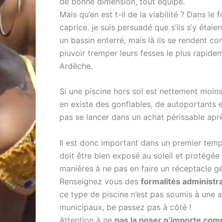
de bonne dimension, tout équipé.
Mais qu’en est t-il de la viabilité ? Dans 
caprice. je suis persuadé que s’ils s’y étaien
un bassin enterré, mais là ils se rendent com
piuvoir tremper leurs fesses le plus rapidem
Ardèche.
Si une piscine hors sol est nettement moins 
en existe des gonflables, de autoportants et
pas se lancer dans un achat périssable aprè
Il est donc important dans un premier tem
doit être bien exposé au soleil et protégée
manières à ne pas en faire un réceptacle gé
Renseignez vous des
formalités administr
ce type de piscine n’est pas soumis à une a
municipaux, be passez pas à côté !
Attention à ne
pas la poser n’importe co