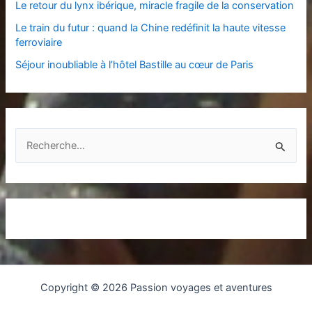
Le retour du lynx ibérique, miracle fragile de la conservation
Le train du futur : quand la Chine redéfinit la haute vitesse
ferroviaire
Séjour inoubliable à l’hôtel Bastille au cœur de Paris
R
e
c
h
e
r
c
h
Copyright © 2026 Passion voyages et aventures
e