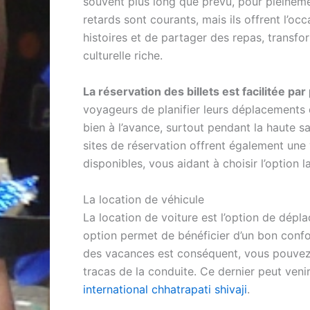
souvent plus long que prévu, pour pleineme
retards sont courants, mais ils offrent l’o
histoires et de partager des repas, trans
culturelle riche.
La réservation des billets est facilitée pa
voyageurs de planifier leurs déplacements de
bien à l’avance, surtout pendant la haute sa
sites de réservation offrent également une
disponibles, vous aidant à choisir l’option 
La location de véhicule
La location de voiture est l’option de dépla
option permet de bénéficier d’un bon confor
des vacances est conséquent, vous pouvez l
tracas de la conduite. Ce dernier peut venir
international chhatrapati shivaji
.