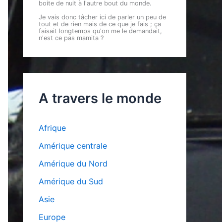
boite de nuit à l'autre bout du monde.
Je vais donc tâcher ici de parler un peu de
tout et de rien mais de ce que je fais ; ça
faisait longtemps qu'on me le demandait,
n'est ce pas mamita ?
A travers le monde
Afrique
Amérique centrale
Amérique du Nord
Amérique du Sud
Asie
Europe