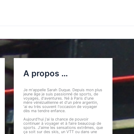
A propos …
Je m'appelle Sarah Duque. Depuis mon plus
jeune âge je suis passionné de sports, de
voyages, d'aventures. Né à Paris d'une
mère vénézuélienne et d'un père argentin,
'ai eu très souvent l'occasion de voyager
dès ma tendre enfance.
Aujourd'hui j'ai la chance de pouvoir
continuer à voyager et à faire beaucoup de
sports. J'aime les sensations extrêmes, que
ça soit sur des skis, un VTT ou dans une