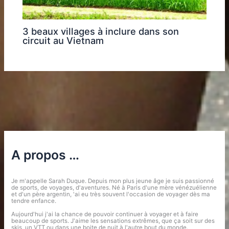
3 beaux villages à inclure dans son
circuit au Vietnam
A propos …
Je m'appelle Sarah Duque. Depuis mon plus jeune âge je suis passionné
de sports, de voyages, d'aventures. Né à Paris d'une mère vénézuélienne
et d'un père argentin, 'ai eu très souvent l'occasion de voyager dès ma
tendre enfance.
Aujourd'hui j'ai la chance de pouvoir continuer à voyager et à faire
beaucoup de sports. J'aime les sensations extrêmes, que ça soit sur des
skis, un VTT ou dans une boite de nuit à l'autre bout du monde.