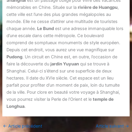
Shanghai
est un passage obligé pour vivre des vacances
mémorables en Chine. Située sur la
rivière de Huangpu
,
cette ville est l’une des plus grandes mégalopoles au
monde. Elle ne cesse d’attirer une multitude de touristes
chaque année.
Le Bund
est une adresse immanquable lors
d’une escale dans cette métropole. Ce boulevard
comprend de somptueux monuments de style européen.
Depuis cet endroit, vous aurez une vue magnifique sur
Pudong
. Un circuit en Chine est, en outre, l’occasion de
faire la découverte du
jardin Yuyuan
qui se trouve à
Shanghai. Celui-ci s’étend sur une superficie de deux
hectares. Il date du XVIe siècle. Cet espace est un lieu
parfait pour profiter d’un moment de paix, loin du tumulte
de la ville. Pour clore en beauté votre voyage à Shanghai,
vous pourrez visiter la Perle de l’Orient et le
temple de
Longhua
.
←
Article précédent
Article suivant
→