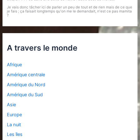
Je vais donc tâcher ici de parler un peu de tout et de rien mais de ce que
je fais ; ça faisait longtemps qu'on me le demandait, n'est ce pas mamita
?
A travers le monde
Afrique
Amérique centrale
Amérique du Nord
Amérique du Sud
Asie
Europe
La nuit
Les îles