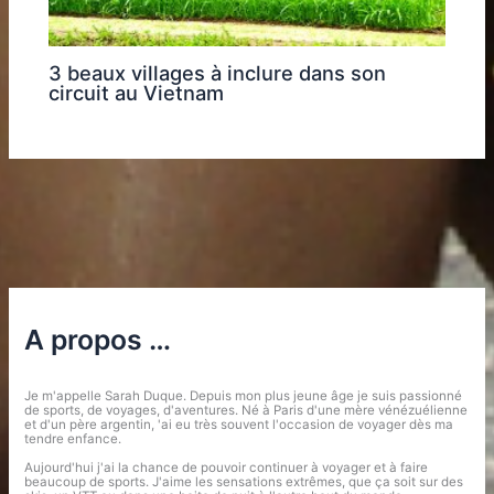
3 beaux villages à inclure dans son
circuit au Vietnam
A propos …
Je m'appelle Sarah Duque. Depuis mon plus jeune âge je suis passionné
de sports, de voyages, d'aventures. Né à Paris d'une mère vénézuélienne
et d'un père argentin, 'ai eu très souvent l'occasion de voyager dès ma
tendre enfance.
Aujourd'hui j'ai la chance de pouvoir continuer à voyager et à faire
beaucoup de sports. J'aime les sensations extrêmes, que ça soit sur des