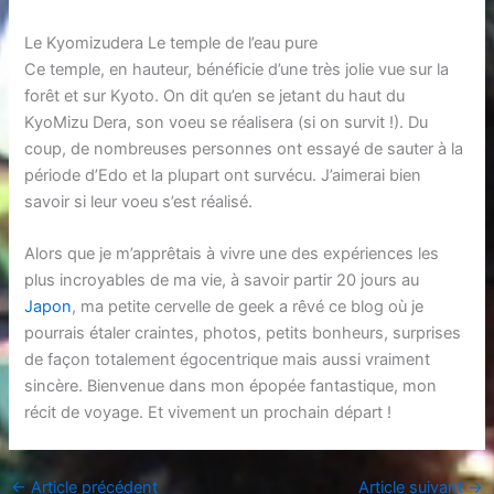
Le Kyomizudera Le temple de l’eau pure
Ce temple, en hauteur, bénéficie d’une très jolie vue sur la
forêt et sur Kyoto. On dit qu’en se jetant du haut du
KyoMizu Dera, son voeu se réalisera (si on survit !). Du
coup, de nombreuses personnes ont essayé de sauter à la
période d’Edo et la plupart ont survécu. J’aimerai bien
savoir si leur voeu s’est réalisé.
Alors que je m’apprêtais à vivre une des expériences les
plus incroyables de ma vie, à savoir partir 20 jours au
Japon
, ma petite cervelle de geek a rêvé ce blog où je
pourrais étaler craintes, photos, petits bonheurs, surprises
de façon totalement égocentrique mais aussi vraiment
sincère. Bienvenue dans mon épopée fantastique, mon
récit de voyage. Et vivement un prochain départ !
←
Article précédent
Article suivant
→