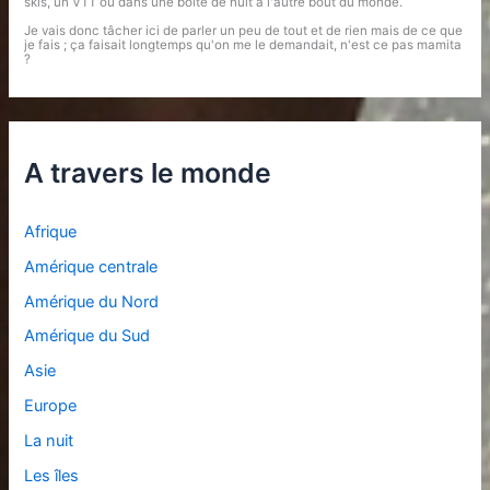
skis, un VTT ou dans une boite de nuit à l'autre bout du monde.
Je vais donc tâcher ici de parler un peu de tout et de rien mais de ce que
je fais ; ça faisait longtemps qu'on me le demandait, n'est ce pas mamita
?
A travers le monde
Afrique
Amérique centrale
Amérique du Nord
Amérique du Sud
Asie
Europe
La nuit
Les îles