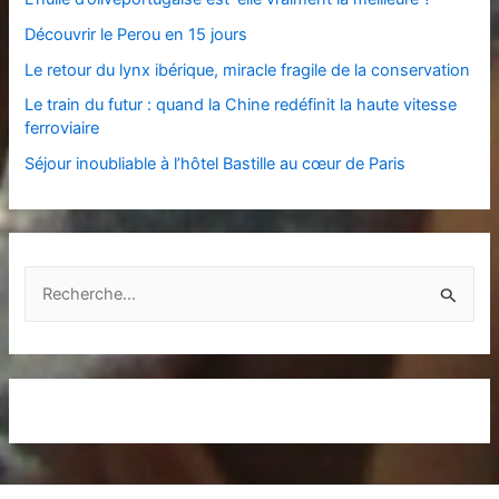
Découvrir le Perou en 15 jours
Le retour du lynx ibérique, miracle fragile de la conservation
Le train du futur : quand la Chine redéfinit la haute vitesse
ferroviaire
Séjour inoubliable à l’hôtel Bastille au cœur de Paris
R
e
c
h
e
r
c