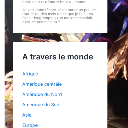
boite de nuit à l'autre bout du monde.
Je vais donc tâcher ici de parler un peu de
tout et de rien mais de ce que je fais ; ça
faisait longtemps qu'on me le demandait,
n'est ce pas mamita ?
A travers le monde
Afrique
Amérique centrale
Amérique du Nord
Amérique du Sud
Asie
Europe