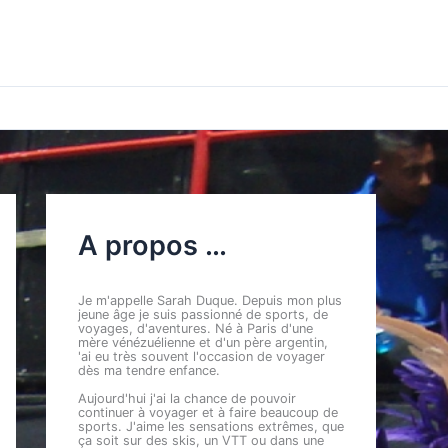
A propos …
Je m'appelle Sarah Duque. Depuis mon plus
jeune âge je suis passionné de sports, de
voyages, d'aventures. Né à Paris d'une
mère vénézuélienne et d'un père argentin,
'ai eu très souvent l'occasion de voyager
dès ma tendre enfance.
Aujourd'hui j'ai la chance de pouvoir
continuer à voyager et à faire beaucoup de
sports. J'aime les sensations extrêmes, que
ça soit sur des skis, un VTT ou dans une