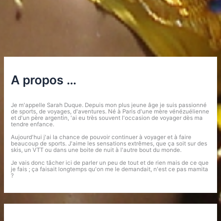
A propos …
Je m'appelle Sarah Duque. Depuis mon plus jeune âge je suis passionné
de sports, de voyages, d'aventures. Né à Paris d'une mère vénézuélienne
et d'un père argentin, 'ai eu très souvent l'occasion de voyager dès ma
tendre enfance.
Aujourd'hui j'ai la chance de pouvoir continuer à voyager et à faire
beaucoup de sports. J'aime les sensations extrêmes, que ça soit sur des
skis, un VTT ou dans une boite de nuit à l'autre bout du monde.
Je vais donc tâcher ici de parler un peu de tout et de rien mais de ce que
je fais ; ça faisait longtemps qu'on me le demandait, n'est ce pas mamita
?