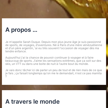
A propos …
Je m'appelle Sarah Duque. Depuis mon plus jeune âge je suis passionné
de sports, de voyages, d'aventures. Né à Paris d'une mère vénézuélienne
et d'un père argentin, 'ai eu très souvent l'occasion de voyager dès ma
tendre enfance.
Aujourd'hui j'ai la chance de pouvoir continuer à voyager et à faire
beaucoup de sports. J'aime les sensations extrêmes, que ça soit sur des
skis, un VTT ou dans une boite de nuit à l'autre bout du monde.
Je vais donc tâcher ici de parler un peu de tout et de rien mais de ce que
je fais ; ça faisait longtemps qu'on me le demandait, n'est ce pas mamita
?
A travers le monde